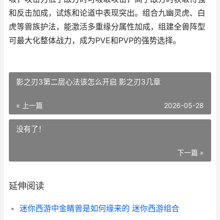
和反击加成，试炼和论道中表现突出。组合九幽灵虎、白
虎等兽族护法，能激活多重缘分属性加成，组建全兽阵型
可最大化整体战力，成为PVE和PVP的强势选择。
影之刃3第二层心法该怎么开启 影之刃3几章
« 上一篇
2026-05-28
没有了！
下一篇 »
延伸阅读
迷你西游中金睛兽是如何缘来的 迷你西游组合