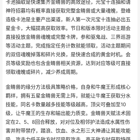
卡池抽取是快速集齐金睛兽的高效途径，元宝十连抽和请
神符招募均有概率直接获取完整金睛兽或大量魂魄，登峰
造极卡池是主要产出渠道，新人第一次元宝十连抽必出五
星金卡，大幅提高获取效率。节日和版本限时活动主题会
直接投放金睛兽魂魄或完整卡牌，参和驱鬼战、三界巡游
等活动主题，完成指定任务计数就能领取，活动主题期间
的双倍魂魄掉落和碎片兑换，是快速合成的黄金时机。会
员等级奖励也包含金睛兽相关资源，达到对应等级可直接
领取魂魄或碎片，减少养成周期。
金睛兽的缘分方法极具策略价格，自身和牛魔王形成核心
羁绊，拥有五星金睛兽无需上阵，就能让牛魔王获取分水
技能，同名卡数量越多技能等级越高，顶尖可叠加至10
级，让牛魔王的生存和输出能力质变。金睛兽天赋法术固
定在2、5、8回合释放，对对位及相邻护法造成水属性伤
害并附带禁疗，踏浪、饮血、水之形三大神通让其能攻能
吸，攻击力低于敌方时可吸取攻击，高于敌方时获取恃强