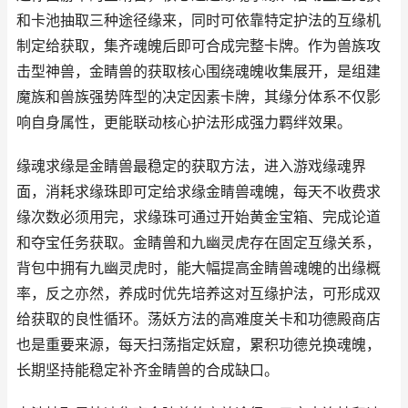
和卡池抽取三种途径缘来，同时可依靠特定护法的互缘机
制定给获取，集齐魂魄后即可合成完整卡牌。作为兽族攻
击型神兽，金睛兽的获取核心围绕魂魄收集展开，是组建
魔族和兽族强势阵型的决定因素卡牌，其缘分体系不仅影
响自身属性，更能联动核心护法形成强力羁绊效果。
缘魂求缘是金睛兽最稳定的获取方法，进入游戏缘魂界
面，消耗求缘珠即可定给求缘金睛兽魂魄，每天不收费求
缘次数必须用完，求缘珠可通过开始黄金宝箱、完成论道
和夺宝任务获取。金睛兽和九幽灵虎存在固定互缘关系，
背包中拥有九幽灵虎时，能大幅提高金睛兽魂魄的出缘概
率，反之亦然，养成时优先培养这对互缘护法，可形成双
给获取的良性循环。荡妖方法的高难度关卡和功德殿商店
也是重要来源，每天扫荡指定妖窟，累积功德兑换魂魄，
长期坚持能稳定补齐金睛兽的合成缺口。