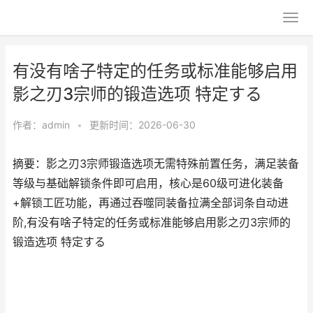
有没有啥子特定的任务或标准能够启用
影之刃3宗师的锻造选项 特定する
作者：
admin
•
更新时间：2026-06-30
摘要：影之刃3宗师锻造选项无需特殊前置任务，满足装备
等级与基础解锁条件即可启用，核心是60级可进化装备
+解锁工匠功能，再通过吞噬同装备拉满全部词条自动进
阶,有没有啥子特定的任务或标准能够启用影之刃3宗师的
锻造选项 特定する