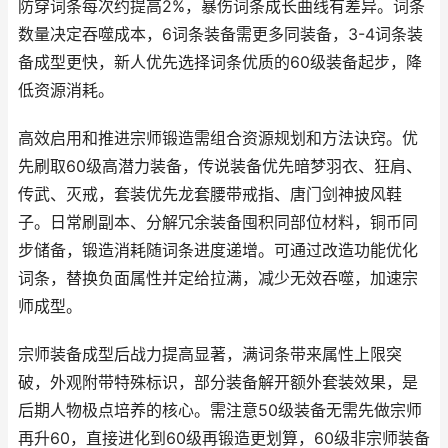
防穿词条每次约提高2%，暴伤词条成长曲线有差异。词条
数量决定吞噬成本，6词条装备需更多同装备，3-4词条装
备成型更快，新人优先选择词条优质的60级装备起步，降
低资源消耗。
高效启用和推进宗师锻造需组合资源规划和方法诀窍。优
先刷取60级高潜力装备，传说装备优先暗梦羽衣、狂肩、
传武、灭戒，套装优先龙套腰带戒指、唐门剑神披风鞋
子。日常刷副本、分解冗余装备囤积同部位材料，铜币同
步储备，锻造消耗随词条进度递增。可通过改造功能优化
词条，替换负面属性并定给拉满，减少无效吞噬，加速宗
师成型。
宗师装备成型后战力提高显著，满词条带来属性上限突
破，外观附带特殊标识，部分装备解开额外套装效果，是
后期人物极点培养的核心。需注意50级装备无需先做宗师
再升60，直接进化到60级再锻造更划算，60级非宗师装备