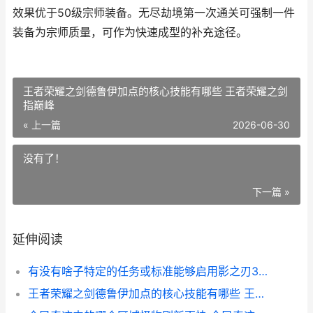
效果优于50级宗师装备。无尽劫境第一次通关可强制一件
装备为宗师质量，可作为快速成型的补充途径。
王者荣耀之剑德鲁伊加点的核心技能有哪些 王者荣耀之剑
指巅峰
« 上一篇
2026-06-30
没有了！
下一篇 »
延伸阅读
有没有啥子特定的任务或标准能够启用影之刃3宗师的锻造选项 特定する
王者荣耀之剑德鲁伊加点的核心技能有哪些 王者荣耀之剑指巅峰