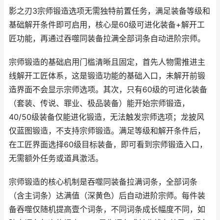
影之刃3宗师锻造选项无需独特前置任务，满足装备等级和
基础解开条件即可启用，核心是60级可进化装备+解开工
匠功能，再通过吞噬同装备拉满全部词条自动进阶宗师。
宗师锻造的基础启用门槛清晰且固定，首先人物需推进主
线解开工匠体系，这是锻造功能的基础入口，未解开前锻
造界面不会显示宗师选项。其次，只有60级的可进化装备
（套装、传说、罪业、极品装备）能开始宗师锻造，
40/50级装备仅能进化锻造，无法触发宗师选项；龙披风
仅蓝图锻造，不支持宗师锻造。满足等级和解开条件后，
在工匠界面选择60级目标装备，即可看到宗师锻造入口，
无需额外任务或道具激活。
宗师锻造的核心机制是吞噬同装备拉满词条，全部词条
（含主词条）达满值（深黄色）后自动进阶宗师。每件装
备吞噬仅随机提高壹个词条，不同词条成长幅度不同，如