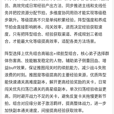
员、高效完成日常经验产出方法、同步推进主线和支线任
务并把控资源分配节拍，多维度协同用劲才能实现等级稳
步飙升。等级提高不只是单纯积累经验，阵型强度和养成
节拍会直接影响刷本、闯关效率，进而决定经验获取速
度，只有把阵型组合、经验获取渠道、养成规划三者结
合，才能最大化等级提高效率，适配各类方法场景。
阵型选择上优先组合高输出+续航型组合，核心弟子选择群
体伤害高、技能触发稳定的人物，辅助弟子侧重回血、增
益buff效果，保证推图闯关时的续航能力，减少战斗失败
浪费的时刻。推图是等级提高的主要经验来源，优质阵型
能快速通关高难度副本，解开更高经验奖励的关卡，日常
闯关优先扫荡已通关的高星级副本，单次扫荡经验收益更
高，同时避开战力不足的关卡，避免反复卡关拖慢更新节
拍，组合对应缘分弟子激活羁绊，提高整体战力，进一步
加快副本通关速度，间接提高经验获取效率。