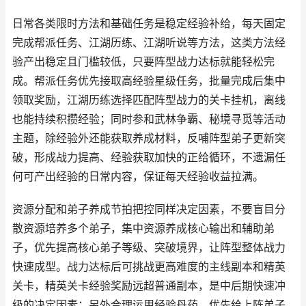
日常各类限时方法和基础任务是稳定经验补给，每天固定
完成帮派任务、江湖历练、江湖听说等方法，这类方法经
验产出稳定且门槛较低，只要阵型战力达标就能轻松完
成。帮派任务优先接取高经验星级任务，批量完成后集中
领取奖励，江湖历练选择匹配阵型战力的关卡挂机，离线
也能持续积攒经验；同时参和武林争霸、秘境寻觅等活动
主题，除经验外还能获取养成材料，反哺阵型弟子更新突
破，形成战力提高、经验获取加快的正给循环，不遗漏任
何可产出经验的日常内容，保证每天经验收益拉满。
资源分配和弟子养成节拍把控同样决定因素，不要盲目分
散资源培养多个弟子，集中资源养成核心输出和辅助弟
子，优先提高核心弟子等级、突破境界，让阵型整体战力
快速成型。战力达标后可挑战更高难度的主线副本和精英
关卡，精英关卡经验奖励远超普通副本，是中后期快速冲
级的决定因素；另外合理运用经验丹药，优先给上阵弟子