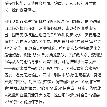
械操作技能，无法领会控血、护盾、元素反应的深层意
义，操作容易僵化。
剧情认知直接决定胡桃的配队和机制运用精度，是突破输
出上限的核心前提。胡桃核心依赖元素战技附魔重击输
出，固有天赋标准生活值低于50%时提高火伤，需稳定控
血并组合护盾人物保障生存。熟知璃月剧情中钟离“契约之
神”的定位，能领会其护盾减伤、抗打断和胡桃控血需求的
最佳契合，构建“胡钟行夜”典范配队；了解愚人众、深渊法
师等敌人的剧情背景和元素特性，可精准规划元素反应
——面对水盾优先组合冰系打融化，面对火盾组合水系打
蒸发，避免无效输出。同时，剧情中胡桃“生死看淡、灵活
应变”的性格，对应实战中灵活调整输出循环：0命用“A重
跳”关掉后摇控体力，1命用“A重闪”提高重击频率，依据敌
人数量和血量灵活开大收尾，这些细节都需结合剧情领会
人物特质才能熟练掌握。