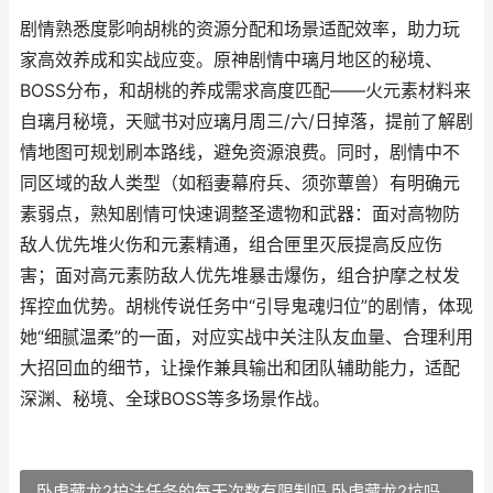
剧情熟悉度影响胡桃的资源分配和场景适配效率，助力玩
家高效养成和实战应变。原神剧情中璃月地区的秘境、
BOSS分布，和胡桃的养成需求高度匹配——火元素材料来
自璃月秘境，天赋书对应璃月周三/六/日掉落，提前了解剧
情地图可规划刷本路线，避免资源浪费。同时，剧情中不
同区域的敌人类型（如稻妻幕府兵、须弥蕈兽）有明确元
素弱点，熟知剧情可快速调整圣遗物和武器：面对高物防
敌人优先堆火伤和元素精通，组合匣里灭辰提高反应伤
害；面对高元素防敌人优先堆暴击爆伤，组合护摩之杖发
挥控血优势。胡桃传说任务中“引导鬼魂归位”的剧情，体现
她“细腻温柔”的一面，对应实战中关注队友血量、合理利用
大招回血的细节，让操作兼具输出和团队辅助能力，适配
深渊、秘境、全球BOSS等多场景作战。
卧虎藏龙2护法任务的每天次数有限制吗 卧虎藏龙2坑吗