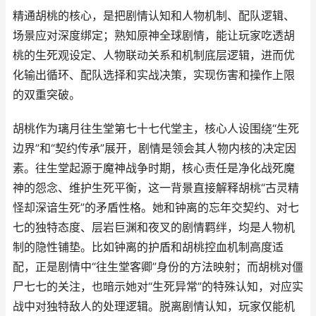
精通胡桃的核心，是把剧情认知和人物机制、配队逻辑、
场景应对深度绑定；熟知原神全球剧情，能让玩家吃透胡
桃的生死观设定、人物联动关系和机制底层逻辑，进而优
化输出循环、配队选择和实战决策，实现伤害和操作上限
的双重突破。
胡桃作为璃月往生堂第七十七代堂主，核心人设围绕“生死
边界”和“契约传承”展开，剧情是领会其人物内核的决定因
素。往生堂起源于魔神战争时期，核心责任是净化战死魔
神的怨念、维护生死平衡，这一背景直接解释胡桃“古灵精
怪却深谙生死”的矛盾性格。她和钟离的忘年交契约、对七
七的独特态度、层岩巨渊和夜叉的剧情羁绊，均是人物机
制的隐性铺垫。比如钟离的护盾和胡桃控血机制高度适
配，正是剧情中“往生堂客卿”身份的方法映射；而胡桃对僵
尸七七的关注，也暗示她对“生死异常”的特殊认知，对应实
战中对独特敌人的处理逻辑。脱离剧情认知，玩家仅能机