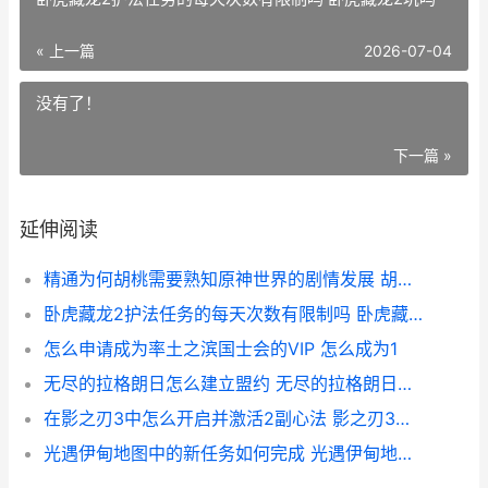
« 上一篇
2026-07-04
没有了！
下一篇 »
延伸阅读
精通为何胡桃需要熟知原神世界的剧情发展 胡桃精通多少
卧虎藏龙2护法任务的每天次数有限制吗 卧虎藏龙2坑吗
怎么申请成为率土之滨国士会的VIP 怎么成为1
无尽的拉格朗日怎么建立盟约 无尽的拉格朗日官网
在影之刃3中怎么开启并激活2副心法 影之刃3教学
光遇伊甸地图中的新任务如何完成 光遇伊甸地形图