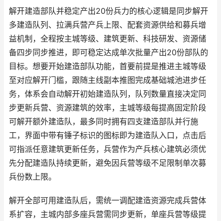
解开建造部队并稳定产出20份兵力的核心逻辑是同步解开
多建造队列、拉满兵营产兵上限、配套资源供给和募兵增
益机制，全程按主城等级、建筑更新、科技研发、资源储
备四步同步推进，即可稳定达成单次批量产出20份部队的
目标。想要开始建造部队功能，首要前提是推进主城等级
至对应解开门槛，跟随主线副本推图完成基础城池进步任
务，体系会自动解开初始建造队列，队列数量直接决定同
步更新兵营、资源建筑的效率，主城等级每提高固定阶段
可解开额外建造队，最多同时拥有四支建造部队并行施
工，界面中带有锤子标识的图标即为建造队入口，点击后
可指派任意建筑更新任务，兵营作为产兵核心建筑必须优
先分配建造队持续更新，避免因兵营等级不足限制单次募
兵份数上限。
解开全部可用建造队后，需统一调配建造资源完成兵营体
系扩容，主城内部多座兵营需同步更新，单座兵营等级提