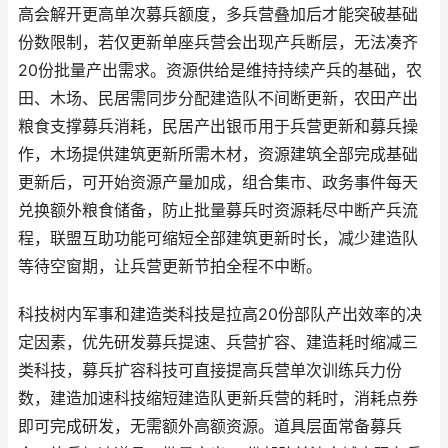
高会解开更高单次募兵额度，多兵营叠加后才能突破基础
份数限制，若仅更新单座兵营会出现产兵断层，无法凑齐
20份批量产出需求。资源供给是维持持续产兵的基础，农
田、木场、民居需同步分配建造队不间断更新，农田产出
粮食支撑募兵消耗，民居产出银币用于兵营更新和募兵操
作，木场提供建筑更新所需木材，资源建筑全部完成基础
更新后，可开始资源产量加成，组合集市、政务事件每天
兑换额外粮食储备，防止批量募兵时资源耗尽中断产兵流
程，联盟互助功能可缩短全部建筑更新时长，减少建造队
等待空窗期，让兵营更新节拍全程不中断。
科技树内军事和建造类科技是拉高20份部队产出效率的决
定因素，优先研发募兵提速、兵营扩容、建造耗时缩减三
类科技，募兵扩容科技可直接提高兵营单次训练兵力份
数，建造加速科技缩短建造队更新兵营的耗时，消耗点券
即可完成研发，无需额外高额资源。道具层面常备募兵