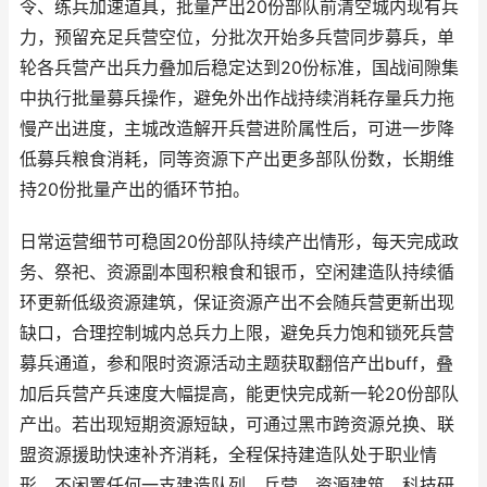
令、练兵加速道具，批量产出20份部队前清空城内现有兵
力，预留充足兵营空位，分批次开始多兵营同步募兵，单
轮各兵营产出兵力叠加后稳定达到20份标准，国战间隙集
中执行批量募兵操作，避免外出作战持续消耗存量兵力拖
慢产出进度，主城改造解开兵营进阶属性后，可进一步降
低募兵粮食消耗，同等资源下产出更多部队份数，长期维
持20份批量产出的循环节拍。
日常运营细节可稳固20份部队持续产出情形，每天完成政
务、祭祀、资源副本囤积粮食和银币，空闲建造队持续循
环更新低级资源建筑，保证资源产出不会随兵营更新出现
缺口，合理控制城内总兵力上限，避免兵力饱和锁死兵营
募兵通道，参和限时资源活动主题获取翻倍产出buff，叠
加后兵营产兵速度大幅提高，能更快完成新一轮20份部队
产出。若出现短期资源短缺，可通过黑市跨资源兑换、联
盟资源援助快速补齐消耗，全程保持建造队处于职业情
形，不闲置任何一支建造队列，兵营、资源建筑、科技研